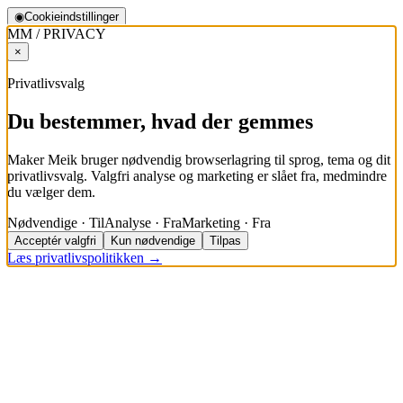
◉
Cookieindstillinger
MM / PRIVACY
×
Privatlivsvalg
Du bestemmer, hvad der gemmes
Maker Meik bruger nødvendig browserlagring til sprog, tema og dit
privatlivsvalg. Valgfri analyse og marketing er slået fra, medmindre
du vælger dem.
Nødvendige · Til
Analyse · Fra
Marketing · Fra
Acceptér valgfri
Kun nødvendige
Tilpas
Læs privatlivspolitikken →