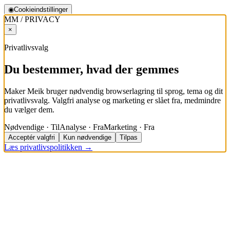
◉
Cookieindstillinger
MM / PRIVACY
×
Privatlivsvalg
Du bestemmer, hvad der gemmes
Maker Meik bruger nødvendig browserlagring til sprog, tema og dit
privatlivsvalg. Valgfri analyse og marketing er slået fra, medmindre
du vælger dem.
Nødvendige · Til
Analyse · Fra
Marketing · Fra
Acceptér valgfri
Kun nødvendige
Tilpas
Læs privatlivspolitikken →