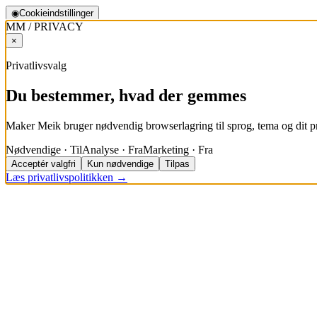
◉
Cookieindstillinger
MM / PRIVACY
×
Privatlivsvalg
Du bestemmer, hvad der gemmes
Maker Meik bruger nødvendig browserlagring til sprog, tema og dit pr
Nødvendige · Til
Analyse · Fra
Marketing · Fra
Acceptér valgfri
Kun nødvendige
Tilpas
Læs privatlivspolitikken →